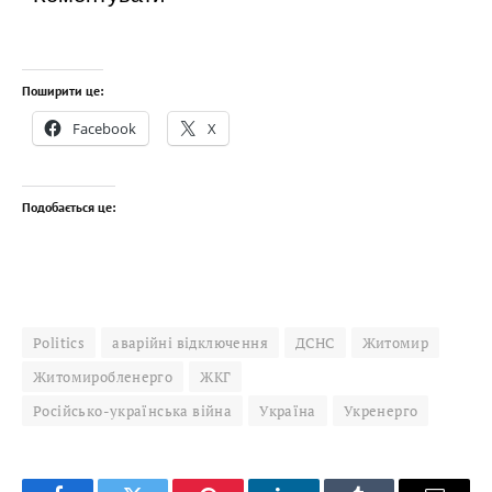
Поширити це:
Facebook
X
Подобається це:
Politics
аварійні відключення
ДСНС
Житомир
Житомиробленерго
ЖКГ
Російсько-українська війна
Україна
Укренерго