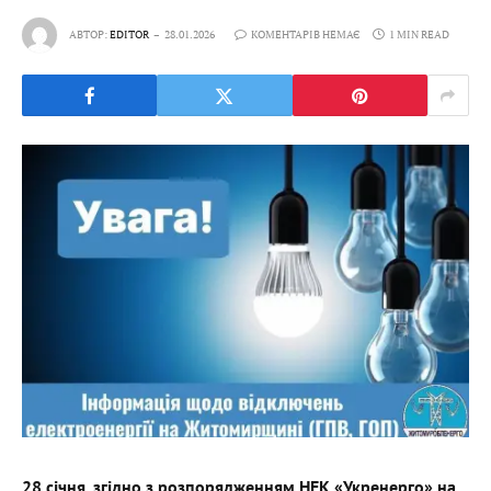
АВТОР:
EDITOR
28.01.2026
КОМЕНТАРІВ НЕМАЄ
1 MIN READ
28 січня, згідно з розпорядженням НЕК «Укренерго» на