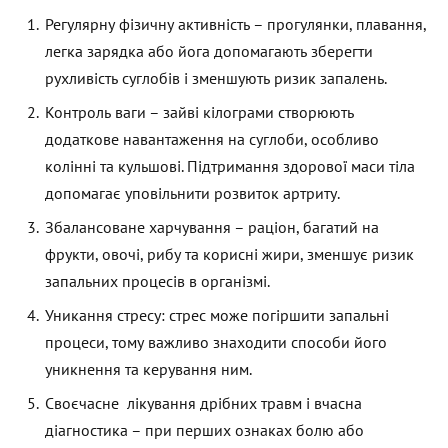
Регулярну фізичну активність – прогулянки, плавання,
легка зарядка або йога допомагають зберегти
рухливість суглобів і зменшують ризик запалень.
Контроль ваги – зайві кілограми створюють
додаткове навантаження на суглоби, особливо
колінні та кульшові. Підтримання здорової маси тіла
допомагає уповільнити розвиток артриту.
Збалансоване харчування – раціон, багатий на
фрукти, овочі, рибу та корисні жири, зменшує ризик
запальних процесів в організмі.
Уникання стресу: стрес може погіршити запальні
процеси, тому важливо знаходити способи його
уникнення та керування ним.
Своєчасне лікування дрібних травм і вчасна
діагностика – при перших ознаках болю або