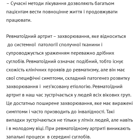
– Сучасні методи лікування дозволяють багатьом
пацієнтам вести повноцінне життя і продовжувати
працювати.
Ревматоїдний артрит – захворювання, яке відноситься
до системної патології сполучної тканини і
супроводжується ураженням переважно дрібних
суглобів. Ревматоїдний означає подібний, тобто існує
схожість клінічних проявів до ревматизму, але він має
свої специфічні симптоми, складний патогенез розвитку
захворювання і нез’ясовану етіологію. Ревматоїдний
артрит в наш час зустрічається у людей всіх вікових груп.
Це достатньо поширене захворювання, яке має виражені
симптоми і часто призводить до інвалідності. Такі
випадки зустрічаються не тільки у літніх людей, але навіть
і в молодому віці. При ревматоїдному артриті виникають
запальні процеси в середині суглобів.