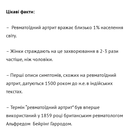
Цікаві факти
:
– Ревматоїдний артрит вражає близько 1% населення
світу.
– Жінки страждають на це захворювання в 2-3 рази
частіше, ніж чоловіки.
– Перші описи симптомів, схожих на ревматоїдний
артрит, датуються 1500 роком до н.е. в індійських
текстах.
– Термін “ревматоїдний артрит” був вперше
використаний у 1859 році британським ревматологом
Альфредом Бейрінг Гарродом.