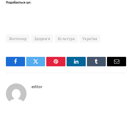
Подобається це:
Житомир
Здоров'я
Культура
Україна
Facebook
Twitter
Pinterest
LinkedIn
Tumblr
Email
editor