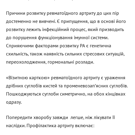
Причини розвитку ревматоїдного артриту до цих пір
достеменно не вивчені. Є припущення, що в основі його
розвитку лежить інфекційний процес, який призводить
до порушення функціонування імунної системи.
Сприяючими факторами розвитку РА є генетична
схильність, також наявність сильних стресових ситуацій,
переохолодження, гормональні розлади.
«Візитною карткою» ревматоїдного артриту є ураження
дрібних суглобів кистей та променевозап’ясних суглобів.
Пошкоджуються суглоби симетрично, на обох кінцівках
одразу.
Попередити хворобу завжди легше, ніж лікувати її
наслідки. Профілактика артриту включає: