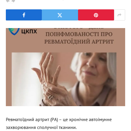
Ревматоїдний артрит (РA) – це хронічне автоімунне
захворювання сполучної тканини.