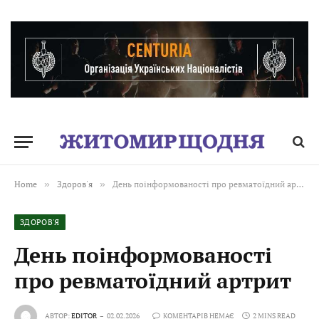
Home
»
Здоров'я
»
День поінформованості про ревматоїдний артрит
ЗДОРОВ'Я
День поінформованості
про ревматоїдний артрит
АВТОР:
EDITOR
02.02.2026
КОМЕНТАРІВ НЕМАЄ
2 MINS READ