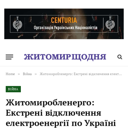
Home
»
Війна
»
Житомиробленерго: Екстрені відключення електроенергії по Україні
ВІЙНА
Житомиробленерго:
Екстрені відключення
електроенергії по Україні