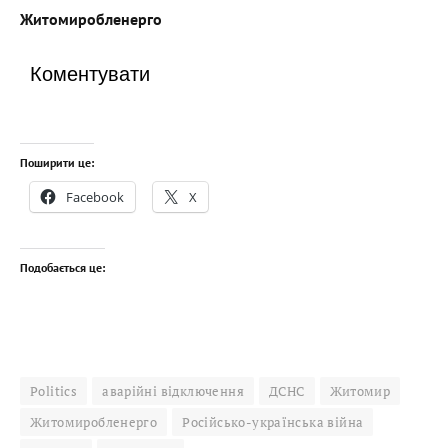
Житомиробленерго
Коментувати
Поширити це:
Facebook
X
Подобається це:
Politics
аварійні відключення
ДСНС
Житомир
Житомиробленерго
Російсько-українська війна