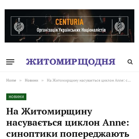
Home
»
Новини
»
На Житомирщину насувається циклон Anne: синоптики попереджають про грози, град і похолодання
НОВИНИ
На Житомирщину
насувається циклон Anne:
синоптики попереджають