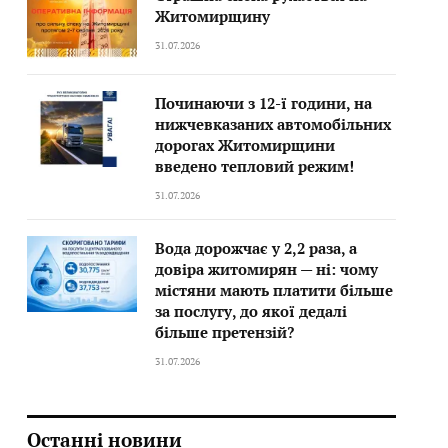
Житомирщину
31.07.2026
Починаючи з 12-ї години, на
нижчевказаних автомобільних
дорогах Житомирщини
введено тепловий режим!
31.07.2026
Вода дорожчає у 2,2 раза, а
довіра житомирян — ні: чому
містяни мають платити більше
за послугу, до якої дедалі
більше претензій?
31.07.2026
Останні новини