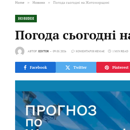
Home
»
Новини
»
Погода сьогодні на Житомирщині
НОВИНИ
Погода сьогодні
АВТОР:
EDITOR
09.05.2026
КОМЕНТАРІВ НЕМАЄ
1 MIN READ
Facebook
Twitter
Pinterest