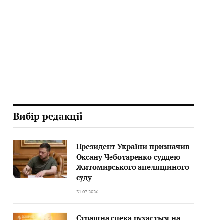
Вибір редакції
Президент України призначив
Оксану Чеботаренко суддею
Житомирського апеляційного
суду
31.07.2026
Страшна спека рухається на