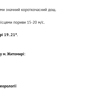
ями значний короткочасний дощ.
 місцями пориви 15-20 м/с.
рі 19..21°.
у м. Житомирі:
еорології