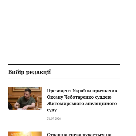
Вибір редакції
Президент України призначив
Оксану Чеботаренко суддею
Житомирського апеляційного
суду
31.07.2026
Страшна спека рухається на