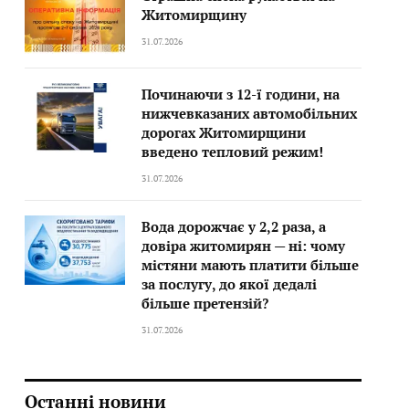
Житомирщину
31.07.2026
Починаючи з 12-ї години, на
нижчевказаних автомобільних
дорогах Житомирщини
введено тепловий режим!
31.07.2026
Вода дорожчає у 2,2 раза, а
довіра житомирян — ні: чому
містяни мають платити більше
за послугу, до якої дедалі
більше претензій?
31.07.2026
Останні новини