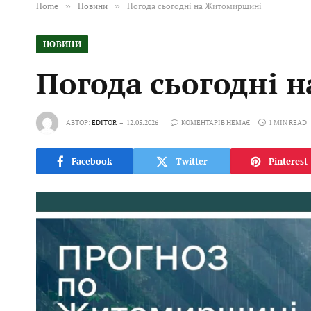
Home
»
Новини
»
Погода сьогодні на Житомирщині
НОВИНИ
Погода сьогодні
АВТОР:
EDITOR
12.05.2026
КОМЕНТАРІВ НЕМАЄ
1 MIN READ
Facebook
Twitter
Pinterest