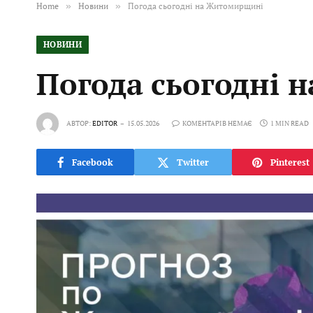
Home
»
Новини
»
Погода сьогодні на Житомирщині
НОВИНИ
Погода сьогодні
АВТОР:
EDITOR
15.05.2026
КОМЕНТАРІВ НЕМАЄ
1 MIN READ
Facebook
Twitter
Pinterest