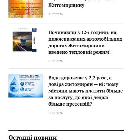
Житомирщину
31.07.2026
Починаючи з 12-ї години, на
нижчевказаних автомобільних
дорогах Житомирщини
введено тепловий режим!
31.07.2026
Вода дорожчає у 2,2 раза, а
довіра житомирян — ні: чому
містяни мають платити більше
за послугу, до якої дедалі
більше претензій?
31.07.2026
Останні новини