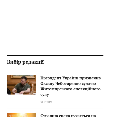
Вибір редакції
Президент України призначив
Оксану Чеботаренко суддею
Житомирського апеляційного
суду
31.07.2026
Страшна спека рухається на