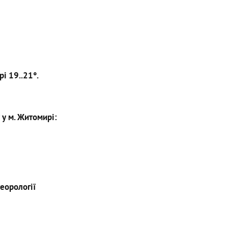
рі 19..21°.
 у м. Житомирі:
еорології