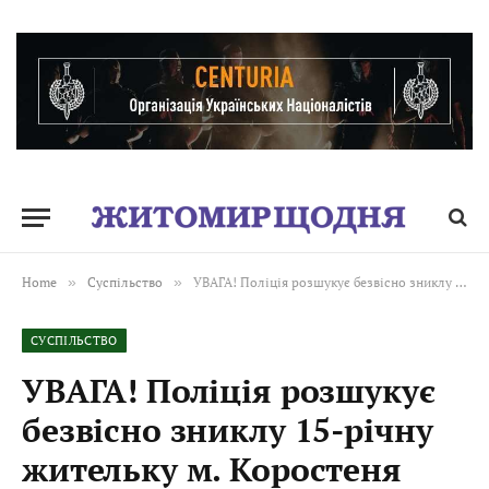
Home
»
Суспільство
»
УВАГА! Поліція розшукує безвісно зниклу 15-річну жительку м. Коростеня
СУСПІЛЬСТВО
УВАГА! Поліція розшукує
безвісно зниклу 15-річну
жительку м. Коростеня