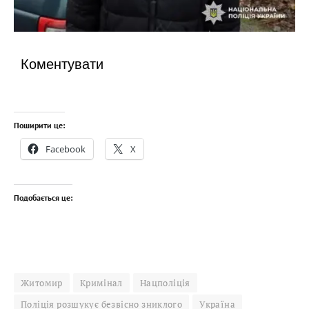
Коментувати
Поширити це:
Facebook
X
Подобається це:
Житомир
Кримінал
Нацполіція
Поліція розшукує безвісно зниклого
Україна