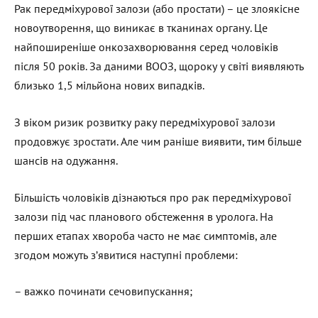
Рак передміхурової залози (або простати) – це злоякісне
новоутворення, що виникає в тканинах органу. Це
найпоширеніше онкозахворювання серед чоловіків
після 50 років. За даними ВООЗ, щороку у світі виявляють
близько 1,5 мільйона нових випадків.
З віком ризик розвитку раку передміхурової залози
продовжує зростати. Але чим раніше виявити, тим більше
шансів на одужання.
Більшість чоловіків дізнаються про рак передміхурової
залози під час планового обстеження в уролога. На
перших етапах хвороба часто не має симптомів, але
згодом можуть з’явитися наступні проблеми:
– важко починати сечовипускання;