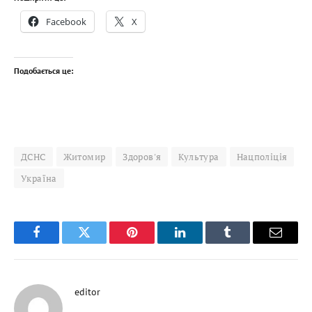
Facebook
X
Подобається це:
ДСНС
Житомир
Здоров'я
Культура
Нацполіція
Україна
Facebook
Twitter
Pinterest
LinkedIn
Tumblr
Email
editor