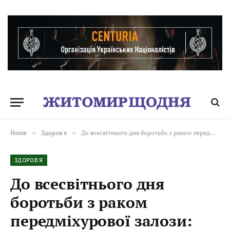
Home
»
Здоров'я
»
До всесвітнього дня боротьби з раком передміхурової залози: Рання діагностика – шанс на життя
ЗДОРОВ'Я
До всесвітнього дня
боротьби з раком
передміхурової залози: