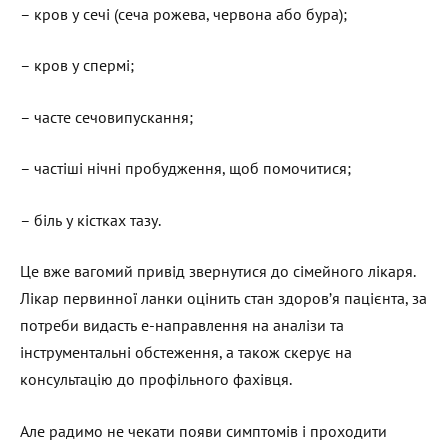
– кров у сечі (сеча рожева, червона або бура);
– кров у спермі;
– часте сечовипускання;
– частіші нічні пробудження, щоб помочитися;
– біль у кістках тазу.
Це вже вагомий привід звернутися до сімейного лікаря.
Лікар первинної ланки оцінить стан здоров’я пацієнта, за
потреби видасть е-направлення на аналізи та
інструментальні обстеження, а також скерує на
консультацію до профільного фахівця.
Але радимо не чекати появи симптомів і проходити