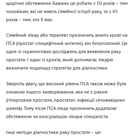
щорічне обстеження. Бажано це робити з 50 років – тим
чоловікам, які не мають сімейної історії раку, та з 45
років – тим, хто її має.
Сімейний лікар або терапевт призначить аналіз крові на
ПСА (простат-специфічний антиген), він безоплатний. Це
одне зі скринінгових досліджень для виявлення раку
простати. І один із кроків, який допомагає лікарю
визначити подальшу стратегію для діагностики.
Зверніть увагу, що високий рівень ПСА також може бути
ознакою іншого захворювання, яке не є раком
(гіперплазія простати, простатит, інфекції сечовивідних
шляхів). Тому після ПСА лікар призначить додаткові
обстеження чи консультацію лікаря-спеціаліста.
Інші методи діагностики раку простати – це: