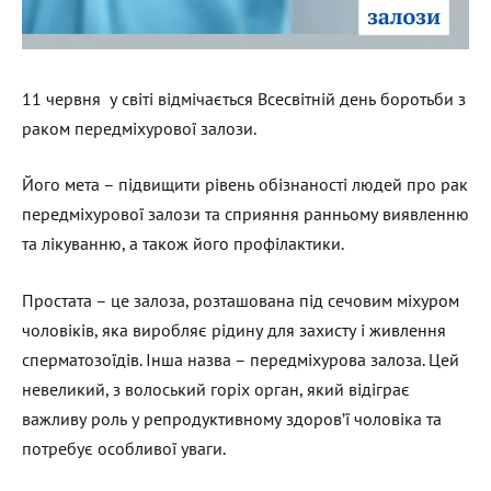
11 червня у світі відмічається Всесвітній день боротьби з
раком передміхурової залози.
Його мета – підвищити рівень обізнаності людей про рак
передміхурової залози та сприяння ранньому виявленню
та лікуванню, а також його профілактики.
Простата – це залоза, розташована під сечовим міхуром
чоловіків, яка виробляє рідину для захисту і живлення
сперматозоїдів. Інша назва – передміхурова залоза. Цей
невеликий, з волоський горіх орган, який відіграє
важливу роль у репродуктивному здоров’ї чоловіка та
потребує особливої уваги.