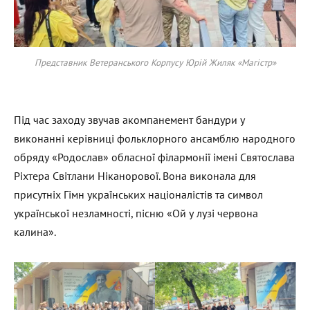
Представник Ветеранського Корпусу Юрій Жиляк «Магістр»
Під час заходу звучав акомпанемент бандури у
виконанні керівниці фольклорного ансамблю народного
обряду «Родослав» обласної філармонії імені Святослава
Ріхтера Світлани Ніканорової. Вона виконала для
присутніх Гімн українських націоналістів та символ
української незламності, пісню «Ой у лузі червона
калина».