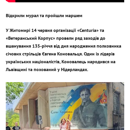
Відкрили мурал та пройшли маршем
У Житомирі 14 червня організації «Centuria» та
«Ветеранський Корпус» провели ряд заходів до
вшанування 135-річчя від дня народження полковника
січових стрільців Євгена Коновальця. Один із лідерів
українських націоналістів, Коновалець народився на
Львівщині та похований у Нідерландах.