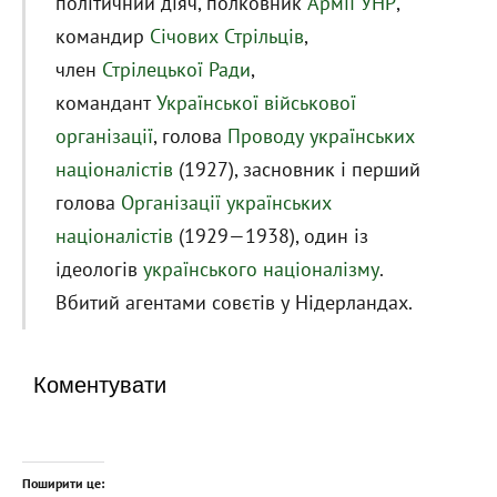
політичний діяч, полковник
Армії УНР
,
командир
Січових Стрільців
,
член
Стрілецької Ради
,
командант
Української військової
організації
, голова
Проводу українських
націоналістів
(1927), засновник і перший
голова
Організації українських
націоналістів
(1929—1938), один із
ідеологів
українського націоналізму
.
Вбитий агентами совєтів у Нідерландах.
Коментувати
Поширити це: