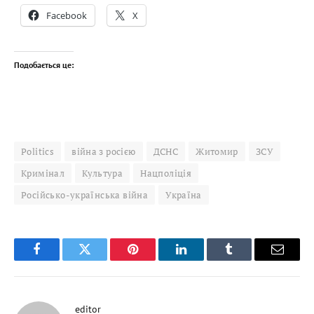
Facebook
X
Подобається це:
Politics
війна з росією
ДСНС
Житомир
ЗСУ
Кримінал
Культура
Нацполіція
Російсько-українська війна
Україна
Facebook
Twitter
Pinterest
LinkedIn
Tumblr
Email
editor