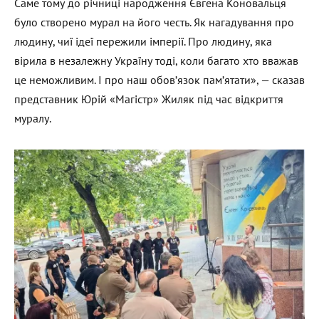
Саме тому до річниці народження Євгена Коновальця
було створено мурал на його честь. Як нагадування про
людину, чиї ідеї пережили імперії. Про людину, яка
вірила в незалежну Україну тоді, коли багато хто вважав
це неможливим. І про наш обов’язок пам’ятати», — сказав
представник Юрій «Магістр» Жиляк під час відкриття
муралу.