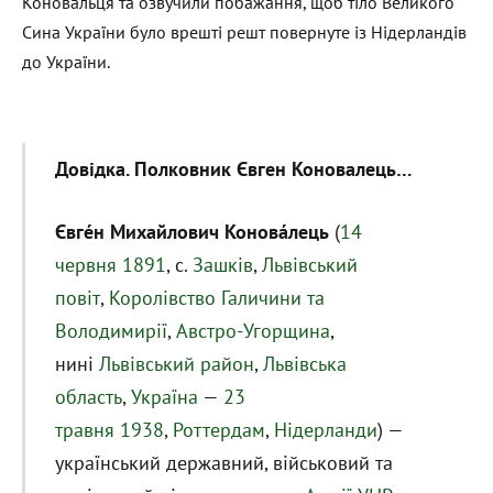
Коновальця та озвучили побажання, щоб тіло Великого
Сина України було врешті решт повернуте із Нідерландів
до України.
Довідка. Полковник Євген Коновалець…
Євге́н
Михайлович Конова́лець
(
14
червня
1891
, с.
Зашків
,
Львівський
повіт
,
Королівство Галичини та
Володимирії
,
Австро-Угорщина
,
нині
Львівський район
,
Львівська
область
,
Україна
—
23
травня
1938
,
Роттердам
,
Нідерланди
) —
український державний, військовий та