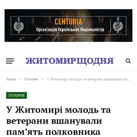
Home
»
Головне
»
У Житомирі молодь та ветерани вшанували пам’ять полковника Євгена Коновальця. ФОТО. ВІДЕО
ГОЛОВНЕ
У Житомирі молодь та
ветерани вшанували
пам’ять полковника