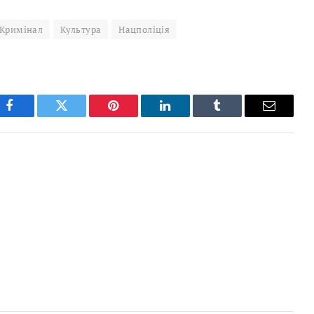
Кримінал
Культура
Нацполіція
Facebook
Twitter
Pinterest
LinkedIn
Tumblr
Email