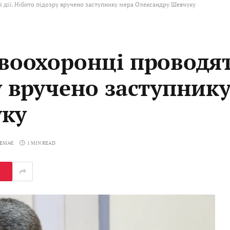
і дії. Нібито підозру вручено заступнику мера Олександру Шевчуку
авоохоронці проводят
ру вручено заступник
уку
НЕМАЄ
1 MIN READ