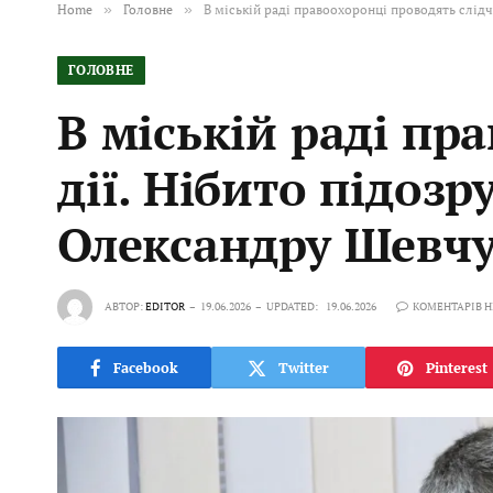
Home
»
Головне
»
В міській раді правоохоронці проводять слідч
ГОЛОВНЕ
В міській раді пр
дії. Нібито підоз
Олександру Шевч
АВТОР:
EDITOR
19.06.2026
UPDATED:
19.06.2026
КОМЕНТАРІВ 
Facebook
Twitter
Pinterest