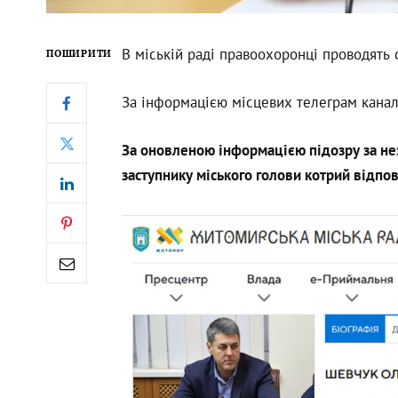
В міській раді правоохоронці проводять с
ПОШИРИТИ
За інформацією місцевих телеграм каналі
За оновленою інформацією підозру за н
заступнику міського голови котрий відпов