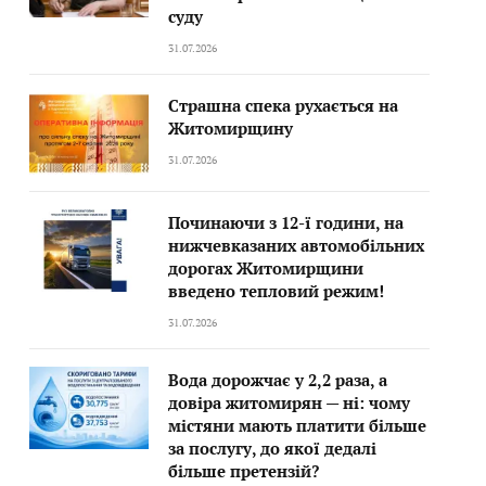
суду
31.07.2026
Страшна спека рухається на
Житомирщину
31.07.2026
Починаючи з 12-ї години, на
нижчевказаних автомобільних
дорогах Житомирщини
введено тепловий режим!
31.07.2026
Вода дорожчає у 2,2 раза, а
довіра житомирян — ні: чому
містяни мають платити більше
за послугу, до якої дедалі
більше претензій?