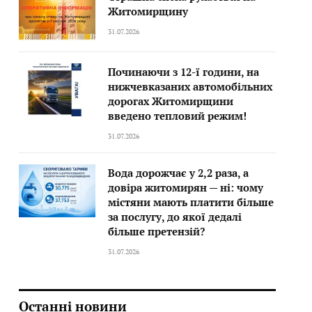
Житомирщину
31.07.2026
Починаючи з 12-ї години, на
нижчевказаних автомобільних
дорогах Житомирщини
введено тепловий режим!
31.07.2026
Вода дорожчає у 2,2 раза, а
довіра житомирян — ні: чому
містяни мають платити більше
за послугу, до якої дедалі
більше претензій?
31.07.2026
Останні новини