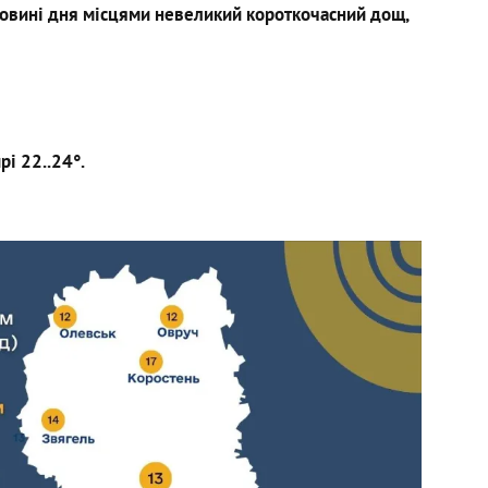
ловині дня місцями невеликий короткочасний дощ,
рі 22..24°.