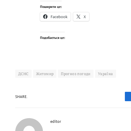
Поширити це:
Facebook
X
Подобається це:
ДСНС
Житомир
Прогноз погоди
Україна
SHARE.
editor