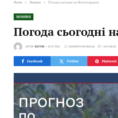
Home
»
Новини
»
Погода сьогодні на Житомирщині
НОВИНИ
Погода сьогодні
АВТОР:
EDITOR
04.07.2026
КОМЕНТАРІВ НЕМАЄ
1 MIN READ
Facebook
Twitter
Pinterest