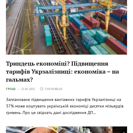
Триндець економіці? Підвищення
тарифів Укрзалізниці: економіка – на
гальмах?
ГРОШІ
22.05.2025
2 MINS READ
Заплановане підвищення вантажних тарифів Укрзалізниці на
37% може коштувати українській економіці десятки мільярдів
гривень. Про це свідчать дані дослідження ДП…