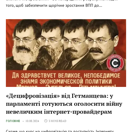
того, щоб забезпечити щорічне зростання ВПП до…
«Децифровізація» від Гетманцева: у
парламенті готуються оголосити війну
невеличким інтернет-провайдерам
ГОЛОВНЕ
10.08.2024
3 MINS READ
Схоже, що курс на цифровізацію та доступність Інтернету,