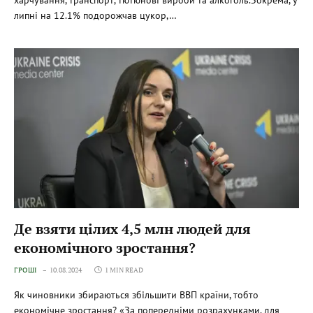
липні на 12.1% подорожчав цукор,…
Де взяти цілих 4,5 млн людей для
економічного зростання?
ГРОШІ
10.08.2024
1 MIN READ
Як чиновники збираються збільшити ВВП країни, тобто
економічне зростання? «За попередніми розрахунками, для