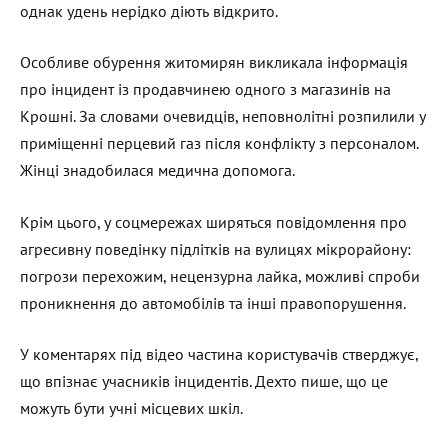
однак удень нерідко діють відкрито.
Особливе обурення житомирян викликала інформація
про інцидент із продавчинею одного з магазинів на
Крошні. За словами очевидців, неповнолітні розпилили у
приміщенні перцевий газ після конфлікту з персоналом.
Жінці знадобилася медична допомога.
Крім цього, у соцмережах ширяться повідомлення про
агресивну поведінку підлітків на вулицях мікрорайону:
погрози перехожим, нецензурна лайка, можливі спроби
проникнення до автомобілів та інші правопорушення.
У коментарях під відео частина користувачів стверджує,
що впізнає учасників інцидентів. Дехто пише, що це
можуть бути учні місцевих шкіл.