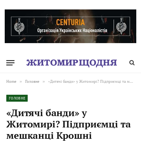
Home
»
Головне
»
«Дитячі банди» у Житомирі? Підприємці та мешканці Крошні заявляють про серію нападів і пограбувань. ВІДЕО
ГОЛОВНЕ
«Дитячі банди» у
Житомирі? Підприємці та
мешканці Крошні