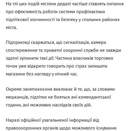
На тлі цих подій містяни дедалі частіше ставлять питання
про ефективність роботи системи профілактики
підліткової злочинності та безпеку у спальних районах
міста.
Підприємці скаржаться, що сигналізація, камери
спостереження та приватні охоронні служби не завжди
здатні зупинити такі дії. Частина власників торгових
точок уже відкрито говорить про страх залишати
магазини без нагляду у нічний час.
Окреме занепокоєння викликає й те, що, за словами
мешканців, підлітки не бояться ані комендантської
години, ані можливих наслідків своїх дій.
Наразі офіційної узагальненої інформації від
правоохоронних органів щодо можливого існування