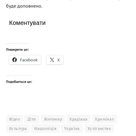
буде доповнено.
Коментувати
Поширити це:
Facebook
X
Подобається це:
Відео
Діти
Житомир
Крадіжка
Кримінал
Культура
Нацполіція
Україна
Хуліганство