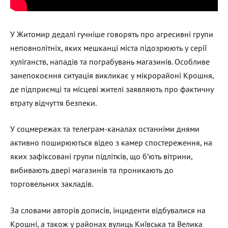
У Житомир дедалі гучніше говорять про агресивні групи
неповнолітніх, яких мешканці міста підозрюють у серії
хуліганств, нападів та пограбувань магазинів. Особливе
занепокоєння ситуація викликає у мікрорайоні Крошня,
де підприємці та місцеві жителі заявляють про фактичну
втрату відчуття безпеки.
У соцмережах та телеграм-каналах останніми днями
активно поширюються відео з камер спостереження, на
яких зафіксовані групи підлітків, що б’ють вітрини,
вибивають двері магазинів та проникають до
торговельних закладів.
За словами авторів дописів, інциденти відбувалися на
Крошні, а також у районах вулиць Київська та Велика