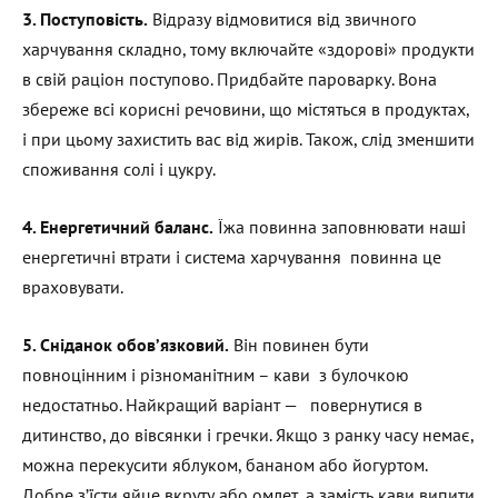
3. Поступовість.
Відразу відмовитися від звичного
харчування складно, тому включайте «здорові» продукти
в свій раціон поступово. Придбайте пароварку. Вона
збереже всі корисні речовини, що містяться в продуктах,
і при цьому захистить вас від жирів. Також, слід зменшити
споживання солі і цукру.
4. Енергетичний баланс.
Їжа повинна заповнювати наші
енергетичні втрати і система харчування повинна це
враховувати.
5. Сніданок обов’язковий.
Він повинен бути
повноцінним і різноманітним – кави з булочкою
недостатньо. Найкращий варіант — повернутися в
дитинство, до вівсянки і гречки. Якщо з ранку часу немає,
можна перекусити яблуком, бананом або йогуртом.
Добре з’їсти яйце вкруту або омлет, а замість кави випити