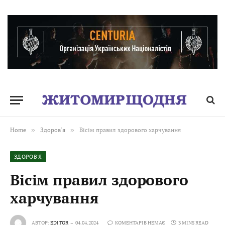
Home
»
Здоров'я
»
Вісім правил здорового харчування
ЗДОРОВ'Я
Вісім правил здорового
харчування
АВТОР:
EDITOR
04.04.2024
КОМЕНТАРІВ НЕМАЄ
3 MINS READ