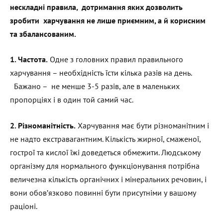
нескладні правила, дотримання яких дозволить
зробити харчування не лише приємним, а й корисним
та збалансованим.
1. Частота.
Одне з головних правил правильного
харчування – необхідність їсти кілька разів на день.
Бажано – не менше 3-5 разів, але в маленьких
пропорціях і в один той самий час.
2. Різноманітність.
Харчування має бути різноманітним і
не надто екстравагантним. Кількість жирної, смаженої,
гострої та кислої їжі доведеться обмежити. Людському
організму для нормального функціонування потрібна
величезна кількість органічних і мінеральних речовин, і
вони обов’язково повинні бути присутніми у вашому
раціоні.