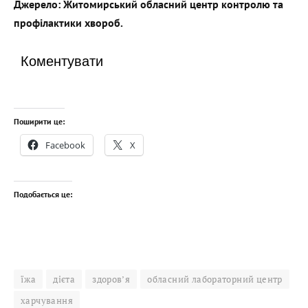
Джерело: Житомирський обласний центр контролю та
профілактики хвороб.
Коментувати
Поширити це:
Facebook
X
Подобається це:
їжа
дієта
здоров’я
обласний лабораторний центр
харчування