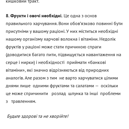
кишковий тракт.
8. Фрукти і овочі необхідні.
Це одна з основ
правильного харчування. Вони обов’язково повинні бути
присутніми у вашому раціоні. У них міститься необхідні
нашому організму харчові волокна і вітаміни. Недолік
фруктів у раціоні може стати причиною спраги
(доводитися багато пити, підвищується навантаження на
серце і нирки) і необхідності приймати «банкові
вітаміни», які значно відрізняються від природних
аналогів. Але разом з тим не варто харчуватися цілими
днями лише одними фруктами та салатами — оскільки
це може спричинити розлад шлунка та інші проблеми
з травленням.
Будьте здорові та не хворійте!