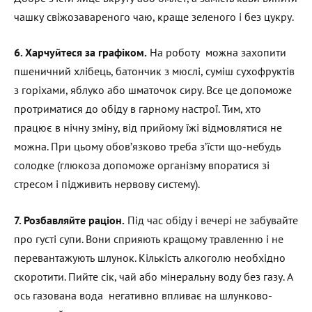
чашку свіжозавареного чаю, краще зеленого і без цукру.
6. Харчуйтеся за графіком.
На роботу можна захопити
пшеничний хлібець, батончик з мюслі, суміш сухофруктів
з горіхами, яблуко або шматочок сиру. Все це допоможе
протриматися до обіду в гарному настрої. Тим, хто
працює в нічну зміну, від прийому їжі відмовлятися не
можна. При цьому обов’язково треба з’їсти що-небудь
солодке (глюкоза допоможе організму впоратися зі
стресом і підживить нервову систему).
7. Розбавляйте раціон.
Під час обіду і вечері не забувайте
про густі супи. Вони сприяють кращому травленню і не
перевантажують шлунок. Кількість алкоголю необхідно
скоротити. Пийте сік, чай або мінеральну воду без газу. А
ось газована вода негативно впливає на шлунково-