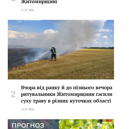
Житомирщині
31.07.2026
Вчора від ранку й до пізнього вечора
рятувальники Житомирщини гасили
суху траву в різних куточках області
31.07.2026