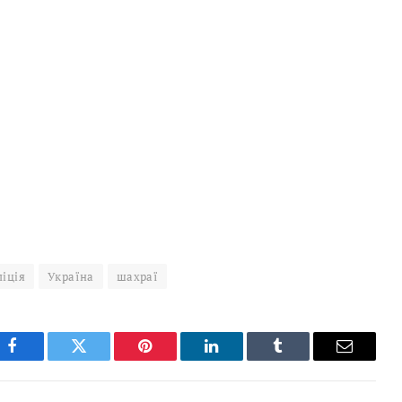
іція
Україна
шахраї
Facebook
Twitter
Pinterest
LinkedIn
Tumblr
Email