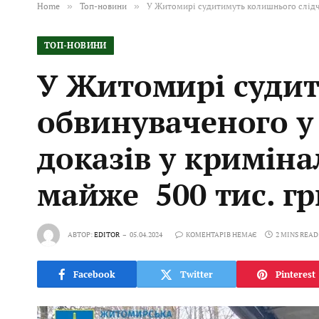
Home
»
Топ-новини
»
У Житомирі судитимуть колишнього слідчо
ТОП-НОВИНИ
У Житомирі судит
обвинуваченого у
доказів у кримін
майже 500 тис. гр
АВТОР:
EDITOR
05.04.2024
КОМЕНТАРІВ НЕМАЄ
2 MINS READ
Facebook
Twitter
Pinterest