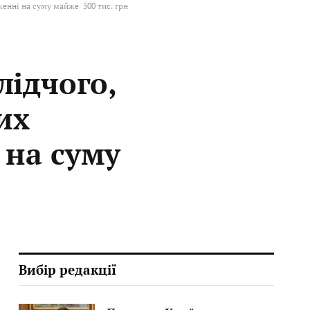
енні на суму майже 500 тис. грн
ідчого,
их
 на суму
Вибір редакції