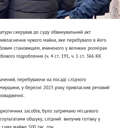
тури скерував до суду обвинувальний акт
ивласнення чужого майна, яке перебувало в його
бовим становищем, вчиненого у великих розмірах
ового підроблення (ч. 4 ст. 191, ч. 1 ст. 366 КК
ачений, перебуваючи на посаді слідчого
омирщини, у березні 2023 року привласнив речовий
ровадженні.
аркотичних засобів, було затримано місцевого
езультатами обшуку, слідчий вилучив готівку у
 суму майже 500 тис. грн.