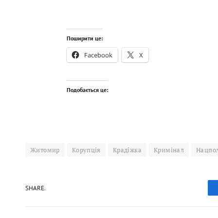
Поширити це:
Facebook
X
Подобається це:
Житомир
Корупція
Крадіжка
Кримінал
Нацпол
SHARE.