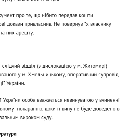
кумент про те, що нібито передав кошти
чові докази привласнив. Не повернув їх власнику
 на них арешту.
слідчий відділ (з дислокацією у м. Житомирі)
ованого у м. Хмельницькому, оперативний супровід
ї України.
ії України особа вважається невинуватою у вчиненні
льному покаранню, доки її вину не буде доведено в
вальним вироком суду.
уратури