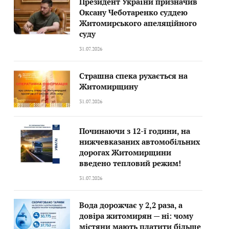
Президент України призначив
Оксану Чеботаренко суддею
Житомирського апеляційного
суду
31.07.2026
Страшна спека рухається на
Житомирщину
31.07.2026
Починаючи з 12-ї години, на
нижчевказаних автомобільних
дорогах Житомирщини
введено тепловий режим!
31.07.2026
Вода дорожчає у 2,2 раза, а
довіра житомирян — ні: чому
містяни мають платити більше