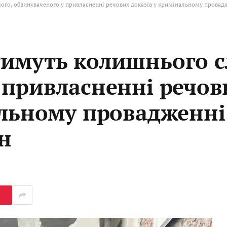
го, обвинуваченого у привласненні речових доказів у кримінальному провадж
имуть колишнього сл
 привласненні речов
альному провадженні
н