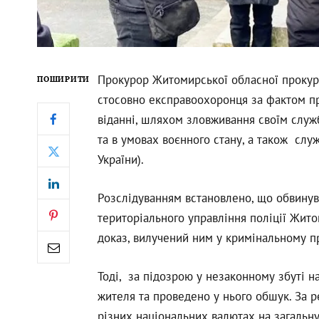
Прокурор Житомирської обласної прокура
ПОШИРИТИ
стосовно експравоохоронця за фактом пр
віданні, шляхом зловживання своїм служ
та в умовах воєнного стану, а також служб
України).
Розслідуванням встановлено, що обвинув
територіального управління поліції Жит
доказ, вилучений ним у кримінальному п
Тоді, за підозрою у незаконному збуті н
жителя та проведено у нього обшук. За р
різних національних валютах на загальну