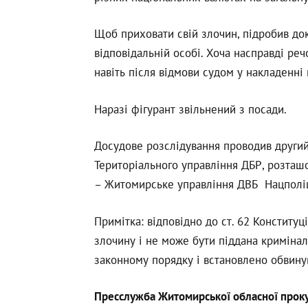
Щоб приховати свій злочин, підробив до
відповідальній особі. Хоча насправді ре
навіть після відмови судом у накладенні
Наразі фігурант звільнений з посади.
Досудове розслідування проводив другий 
Територіального управління ДБР, розташ
– Житомирське управління ДВБ Нацполіці
Примітка: відповідно до ст. 62 Конституц
злочину і не може бути піддана криміна
законному порядку і встановлено обвину
Пресслужба Житомирської обласної прок