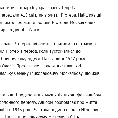
астину фотоархіву краєзнавця Георгія
передали 415 світлин з життя Ріхтера. Найцікавіші
відають про життя родини Ріхтерів-Москальових,
ирі, родинні зв’язки…
ослава Ріхтера) рибалить з братами і сестрами в
іл Ріхтер в період, коли зустрічалися до
біля будинку дідуся. На світлині 1937 року —
в Одесі…Представлені також листівки, які
 дядьку Семену Миколайовичу Москальову, що жив
ставили і подарований музичній школі фотоальбом
ордонного періоду. Альбом розповідає про життя
цію в 1943 році. Частина родини осіла в Німеччині,
і тітка — в невеличкому містечку в США.