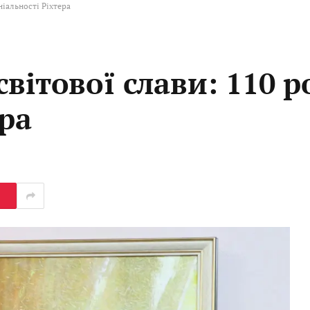
ніальності Ріхтера
вітової слави: 110 р
ера