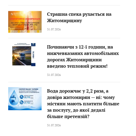
Страшна спека рухається на
Житомирщину
31.07.2026
Починаючи з 12-ї години, на
нижчевказаних автомобільних
дорогах Житомирщини
введено тепловий режим!
31.07.2026
Вода дорожчає у 2,2 раза, а
довіра житомирян — ні: чому
містяни мають платити більше
за послугу, до якої дедалі
більше претензій?
31.07.2026