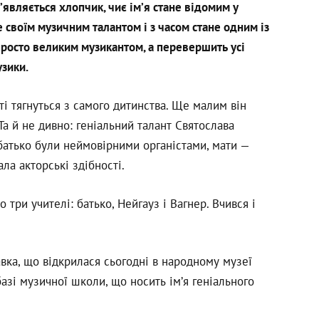
’являється хлопчик, чиє ім’я стане відомим у
е своїм музичним талантом і з часом стане одним із
 просто великим музикантом, а перевершить усі
узики.
ті тягнуться з самого дитинства. Ще малим він
Та й не дивно: геніальний талант Святослава
 батько були неймовірними органістами, мати —
а акторські здібності.
о три учителі: батько, Нейгауз і Вагнер. Вчився і
авка, що відкрилася сьогодні в народному музеї
азі музичної школи, що носить ім’я геніального