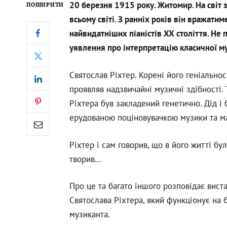
20 березня 1915 року. Житомир. На світ з
ПОШИРИТИ
всьому світі. З ранніх років він вражатим
найвидатніших піаністів XX століття. Не
уявлення про інтерпретацію класичної м
Святослав Ріхтер. Корені його геніальнос
проявляв надзвичайні музичні здібності. 
Ріхтера був закладений генетично. Дід і
ерудованою поціновувачкою музики та мал
Ріхтер і сам говорив, що в його житті бул
творив…
Про це та багато іншого розповідає вист
Святослава Ріхтера, який функціонує на б
музиканта.