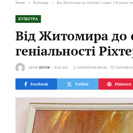
Home
»
Культура
»
Від Житомира до світової слави: 110 років ге
КУЛЬТУРА
Від Житомира до с
геніальності Ріхт
АВТОР:
EDITOR
20.03.2025
КОМЕНТАРІВ НЕМАЄ
3 MINS READ
Facebook
Twitter
Pinterest