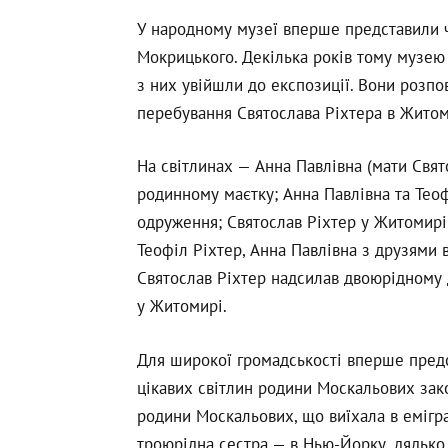
У народному музеї вперше представили ч
Мокрицького. Декілька років тому музею 
з них увійшли до експозиції. Вони розпо
перебування Святослава Ріхтера в Житом
На світлинах — Анна Павлівна (мати Свят
родинному маєтку; Анна Павлівна та Теоф
одруження; Святослав Ріхтер у Житомирі 
Теофіл Ріхтер, Анна Павлівна з друзями 
Святослав Ріхтер надсилав двоюрідному
у Житомирі.
Для широкої громадськості вперше пред
цікавих світлин родини Москальових зак
родини Москальових, що виїхала в емігра
троюрідна сестра — в Нью-Йорку, дядько 