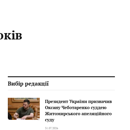
оків
Вибір редакції
Президент України призначив
Оксану Чеботаренко суддею
Житомирського апеляційного
суду
31.07.2026