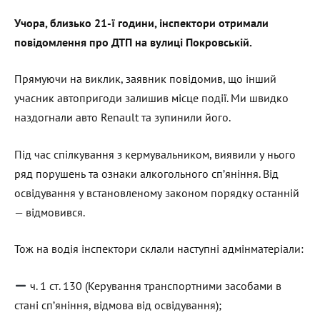
Учора, близько 21-ї години, інспектори отримали
повідомлення про ДТП на вулиці Покровській.
Прямуючи на виклик, заявник повідомив, що інший
учасник автопригоди залишив місце події. Ми швидко
наздогнали авто Renault та зупинили його.
Під час спілкування з кермувальником, виявили у нього
ряд порушень та ознаки алкогольного сп’яніння. Від
освідування у встановленому законом порядку останній
— відмовився.
Тож на водія інспектори склали наступні адмінматеріали:
ч. 1 ст. 130 (Керування транспортними засобами в
стані сп’яніння, відмова від освідування);