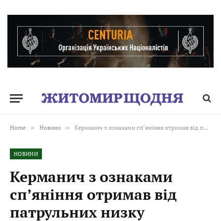
Home
»
Новини
»
Керманич з ознаками сп’яніння отримав від патрульних низку адмінматеріалів
НОВИНИ
Керманич з ознаками
сп’яніння отримав від
патрульних низку