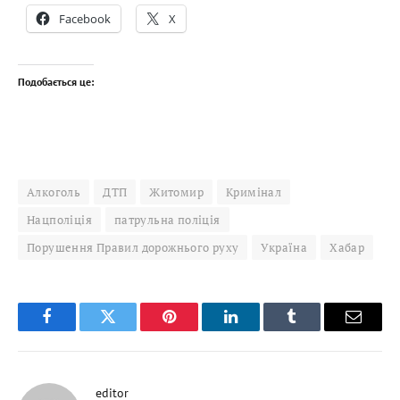
Facebook
X
Подобається це:
Алкоголь
ДТП
Житомир
Кримінал
Нацполіція
патрульна поліція
Порушення Правил дорожнього руху
Україна
Хабар
Facebook
Twitter
Pinterest
LinkedIn
Tumblr
Email
editor