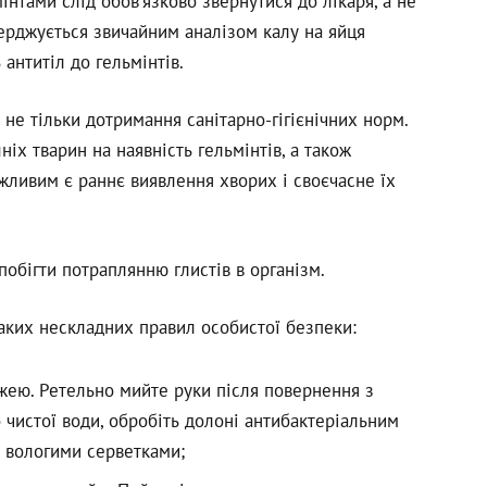
інтами слід обов’язково звернутися до лікаря, а не
верджується звичайним аналізом калу на яйця
 антитіл до гельмінтів.
 не тільки дотримання санітарно-гігієнічних норм.
х тварин на наявність гельмінтів, а також
жливим є раннє виявлення хворих і своєчасне їх
побігти потраплянню глистів в організм.
аких нескладних правил особистої безпеки:
їжею. Ретельно мийте руки після повернення з
о чистої води, обробіть долоні антибактеріальним
 вологими серветками;