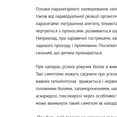
Ознаки паразитарного захворювання залежа
також від індивідуальної реакції органі
паразитами: погіршення апетиту, блювота,
чергуються з проносами, розвивається шв
Наприклад, при зараженні гостриками, хв
заднього проходу і промежини. Посилюєтьс
сильний, що дитина прокидається.
При запорах, різких ріжучих болях в живот
Такі симптоми можуть свідчити про ускла
важких гельмінтозах вражається і нерво
головними болями, запамороченнями, на
аскаридозі, токсокарозі через особливост
може виникнути такий симптом як напад