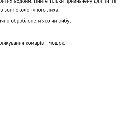
критих водойм. Пийте тільки призначену для пиття
в зоні екологічного лиха;
ічно оброблене м’ясо чи рибу;
;
длякування комарів і мошок.