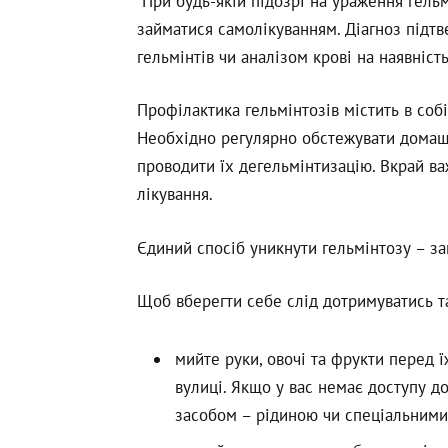
При будь-якій підозрі на ураження гельм
займатися самолікуванням. Діагноз підт
гельмінтів чи аналізом крові на наявність
Профілактика гельмінтозів містить в собі
Необхідно регулярно обстежувати домашні
проводити їх дегельмінтизацію. Вкрай ва
лікування.
Єдиний спосіб уникнути гельмінтозу – за
Щоб вберегти себе слід дотримуватись т
мийте руки, овочі та фрукти перед 
вулиці. Якщо у вас немає доступу д
засобом – рідиною чи спеціальними