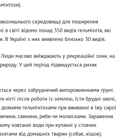
мінтози).
 навколишнього середовища для поширення
і в світі відомо понад 350 видів гельмінтів, які
 В Україні з них виявлено близько 30 видів.
. Люди масово виїжджають у рекреаційні зони, на
рироду. У цей період підвищується ризик
ється через забруднений випорожненнями ґрунт.
 нігті після роботи із землею, їсти брудні овочі,
 деякими гельмінтозами при вживанні в їжу сирої
вичини, свинини, риби чи молюсками. Зараження
ому ковтанні води при купанні у стоячих
зитами від домашніх тварин (собак, кішок).