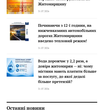
Житомирщину
31.07.2026
Починаючи з 12-ї години, на
нижчевказаних автомобільних
дорогах Житомирщини
введено тепловий режим!
31.07.2026
Вода дорожчає у 2,2 раза, а
довіра житомирян — ні: чому
містяни мають платити більше
за послугу, до якої дедалі
більше претензій?
31.07.2026
Останні новини