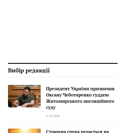
Вибір редакції
Президент України призначив
Оксану Чеботаренко суддею
Житомирського апеляційного
суду
31.07.2026
Страшна спека рухається на