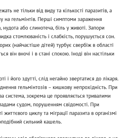
ть не тільки від виду та кількості паразитів, а
зму на гельмінтів. Перші симптоми зараження
 нудота або слинотеча, біль у животі. Запори
идка стомлюваність і слабкість, порушується сон.
орих (найчастіше дітей) турбує свербіж в області
я він вночі і в стані спокою. Іноді він настільки
і і його здутті, слід негайно звертатися до лікаря.
днення гельмінтозів – кишкову непрохідність. При
ва система, зокрема це проявляється тривалими
падами судом, порушенням свідомості. При
і життєвого циклу та міграції паразита в організмі
оподібний сильний кашель.