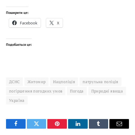
Поширити це:
Facebook
X
Подобається це:
ДСНС
Житомир
Нацполіція
патрульна поліція
погіршення погодних умов
Погода
Природні явища
Україна
Facebook
Twitter
Pinterest
LinkedIn
Tumblr
Email