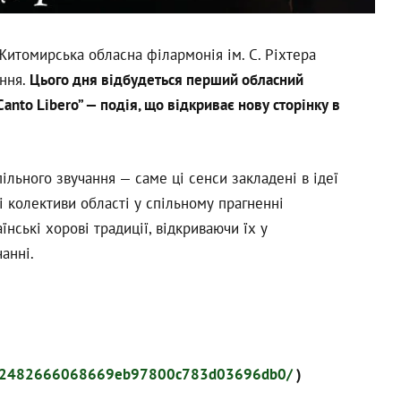
 Житомирська обласна філармонія ім. С. Ріхтера
ання.
Цього дня відбудеться перший обласний
Canto
Libero
” — подія, що відкриває нову сторінку в
пільного звучання — саме ці сенси закладені в ідеї
і колективи області у спільному прагненні
їнські хорові традиції, відкриваючи їх у
анні.
ecf72482666068669eb97800c783d03696db0/
)