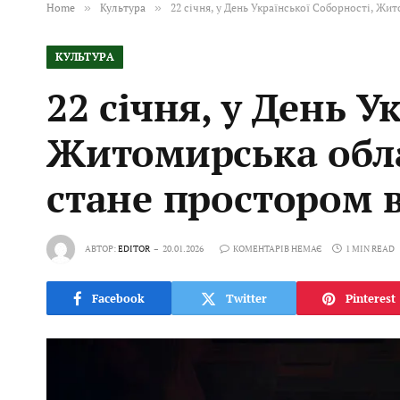
Home
»
Культура
»
22 січня, у День Української Соборності, Жи
КУЛЬТУРА
22 січня, у День У
Житомирська облас
стане простором 
АВТОР:
EDITOR
20.01.2026
КОМЕНТАРІВ НЕМАЄ
1 MIN READ
Facebook
Twitter
Pinterest