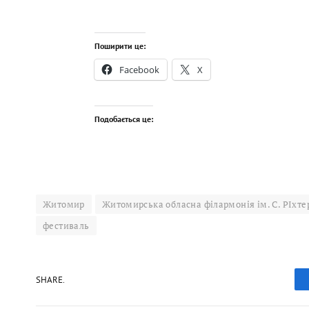
Поширити це:
Facebook
X
Подобається це:
Житомир
Житомирська обласна філармонія ім. С. РІхте
фестиваль
SHARE.