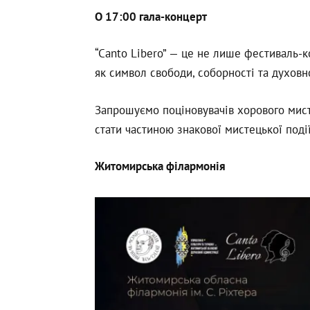
О 17:00 гала-концерт
“Canto Libero” — це не лише фестиваль-ко
як символ свободи, соборності та духовн
Запрошуємо поціновувачів хорового мист
стати частиною знакової мистецької події
Житомирська філармонія