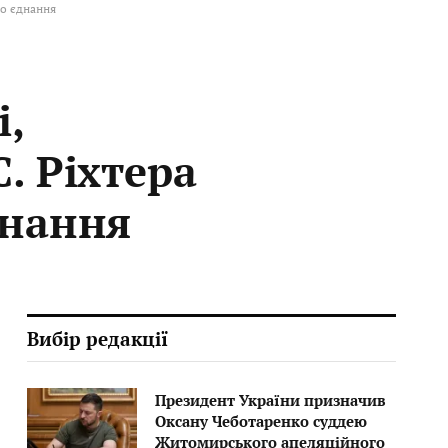
го єднання
і,
. Ріхтера
днання
Вибір редакції
Президент України призначив
Оксану Чеботаренко суддею
Житомирського апеляційного