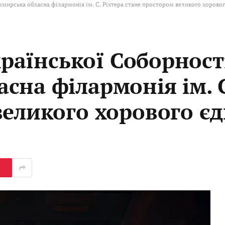
томирська обласна філармонія ім. С. Ріхтера стане простором великого хорово
країнської Соборност
на філармонія ім. С
великого хорового є