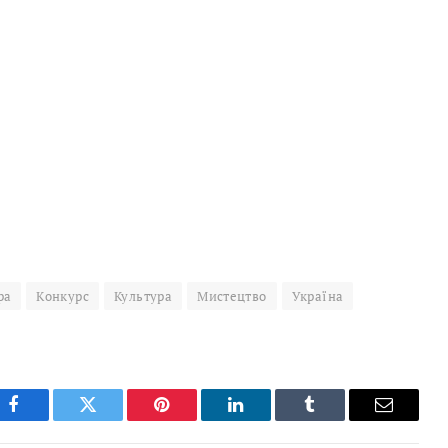
ра
Конкурс
Культура
Мистецтво
Україна
Facebook
Twitter
Pinterest
LinkedIn
Tumblr
Email