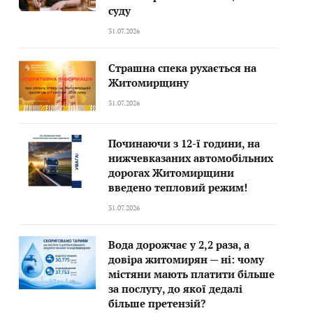
суду
31.07.2026
Страшна спека рухається на
Житомирщину
31.07.2026
Починаючи з 12-ї години, на
нижчевказаних автомобільних
дорогах Житомирщини
введено тепловий режим!
31.07.2026
Вода дорожчає у 2,2 раза, а
довіра житомирян — ні: чому
містяни мають платити більше
за послугу, до якої дедалі
більше претензій?