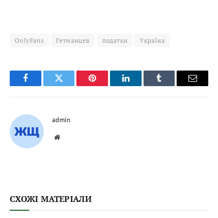
OnlyFans
Гетманцев
податки
Україна
Facebook
Twitter
Pinterest
LinkedIn
Tumblr
Email
admin
Website
СХОЖІ МАТЕРІАЛИ