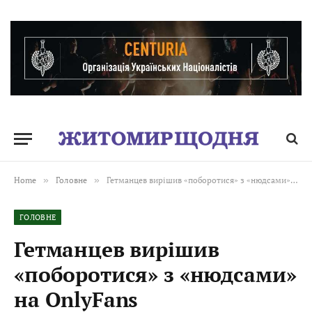
Home
»
Головне
»
Гетманцев вирішив «поборотися» з «нюдсами» на OnlyFans
ГОЛОВНЕ
Гетманцев вирішив
«поборотися» з «нюдсами»
на OnlyFans