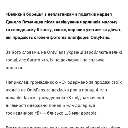
«Великий борець» з неплатниками податків нардеп
Данило Гетманцев після навішування ярличків малому
та середньому бізнесу, схоже, вирішив узятися за дівчат,
які продають оголені фото на платформі OnlyFans.
За його словами, на OnlyFans українці заробляють великі
гроші, але багато хто, їх не декларує і не сплачує
податки.
Наприклад, громадянкою «С» одержано за продаж своїх
нюдсів на OnlyFans за декілька років понад 4 млн
доларів. Також, громадянкою «К» від зазначеної
діяльності одержано понад 3 млн доларів, а
громадянкою «Б» — близько 1,8 млн доларів.
Гетманцев пригрозив «онліфанщицям» відповідальністю